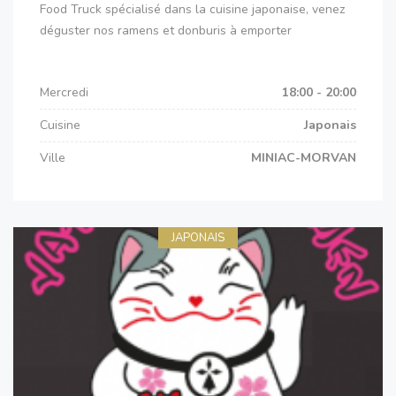
Food Truck spécialisé dans la cuisine japonaise, venez
déguster nos ramens et donburis à emporter
Mercredi
18:00 - 20:00
Cuisine
Japonais
Ville
MINIAC-MORVAN
JAPONAIS