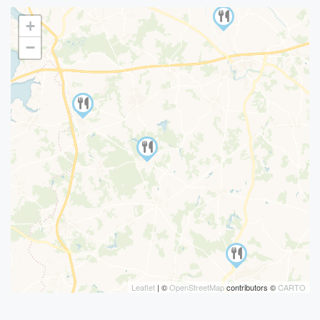
+
−
Leaflet
| ©
OpenStreetMap
contributors ©
CARTO