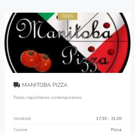
PIZZA
MANITOBA PIZZA
Pizzas napolitaines contemporaines
Vendredi
17:30 - 21:30
Cuisine
Pizza