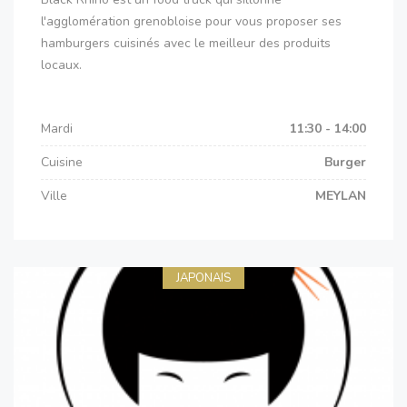
l'agglomération grenobloise pour vous proposer ses
hamburgers cuisinés avec le meilleur des produits
locaux.
Mardi
11:30 - 14:00
Cuisine
Burger
Ville
MEYLAN
JAPONAIS