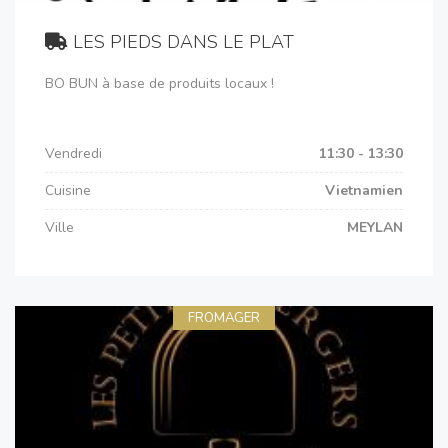
LES PIEDS DANS LE PLAT
BO BUN à base de produits locaux !
Vendredi
11:30 - 13:30
Cuisine
Vietnamien
Ville
MEYLAN
FROMAGER