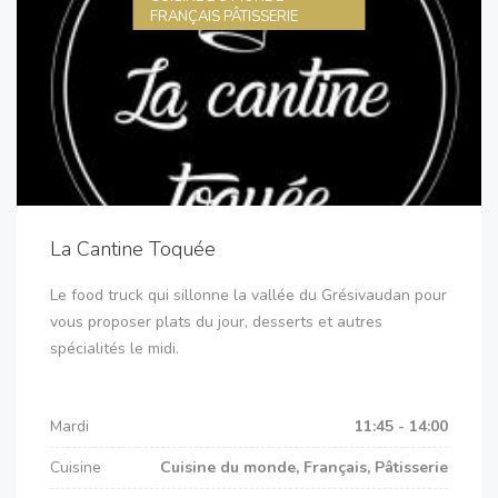
FRANÇAIS PÂTISSERIE
La Cantine Toquée
Le food truck qui sillonne la vallée du Grésivaudan pour
vous proposer plats du jour, desserts et autres
spécialités le midi.
Mardi
11:45 - 14:00
Cuisine
Cuisine du monde, Français, Pâtisserie