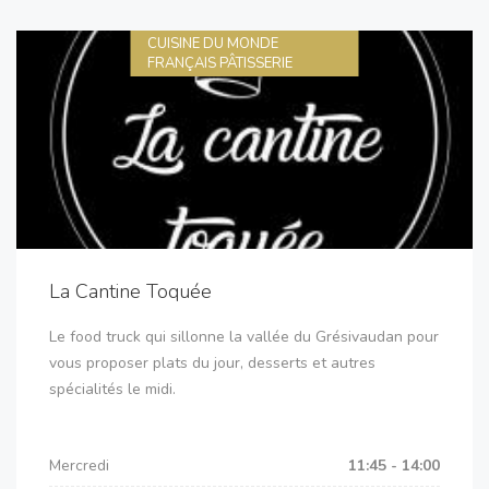
CUISINE DU MONDE
FRANÇAIS PÂTISSERIE
La Cantine Toquée
Le food truck qui sillonne la vallée du Grésivaudan pour
vous proposer plats du jour, desserts et autres
spécialités le midi.
Mercredi
11:45 - 14:00