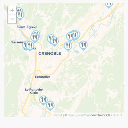
+
−
Leaflet
| ©
OpenStreetMap
contributors ©
CARTO