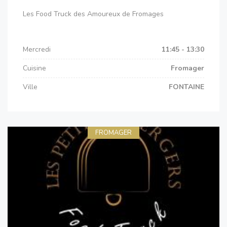
Les Food Truck des Amoureux de Fromages
Mercredi
11:45 - 13:30
Cuisine
Fromager
Ville
FONTAINE
FROMAGER