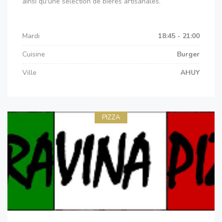
ainsi qu'une sélection de bières artisanales.
Mardi
18:45 - 21:00
Cuisine
Burger
Ville
AHUY
PIZZA