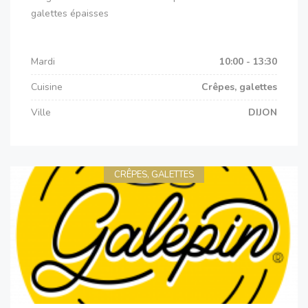
galettes épaisses
Mardi
10:00 - 13:30
Cuisine
Crêpes, galettes
Ville
DIJON
CRÊPES, GALETTES