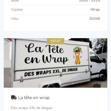
Jeudi
10:30 - 13:15
Cuisine
Wrap
Ville
DIJON
WRAP
La tête en wrap
Des wraps XXL de dingue