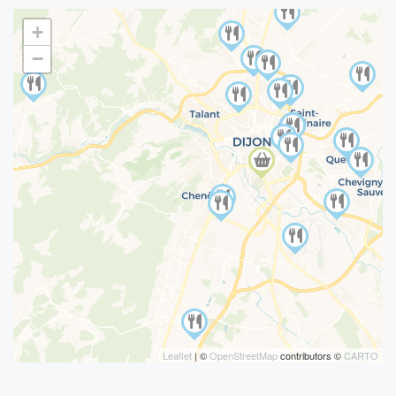
+
−
Leaflet
| ©
OpenStreetMap
contributors ©
CARTO