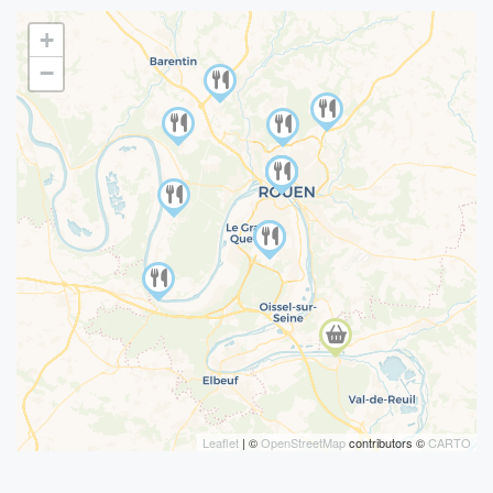
+
−
Leaflet
| ©
OpenStreetMap
contributors ©
CARTO