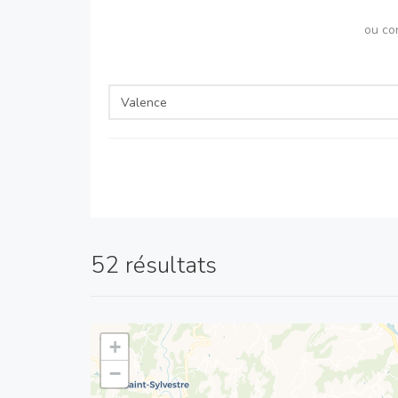
ou co
52 résultats
+
−