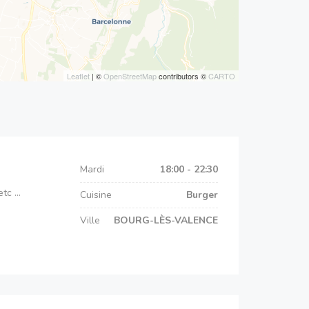
Leaflet
| ©
OpenStreetMap
contributors ©
CARTO
Mardi
18:00 - 22:30
c ...
Cuisine
Burger
Ville
BOURG-LÈS-VALENCE