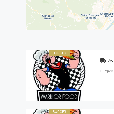
BURGER
Wa
Burgers 
BURGER