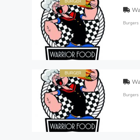
BURGER
Wa
Burgers 
BURGER
Wa
Burgers 