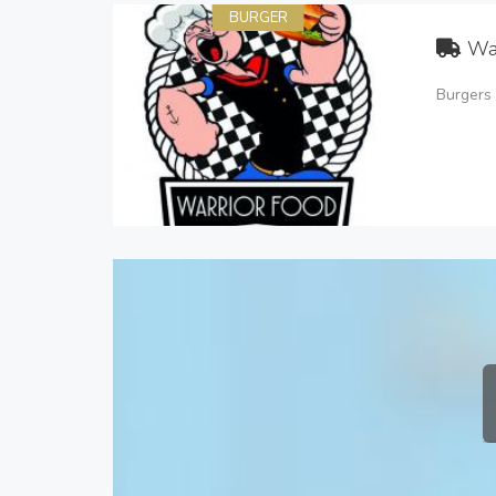
BURGER
Wa
Burgers 