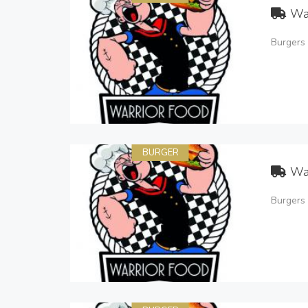
Wa
Burgers 
BURGER
Wa
Burgers 