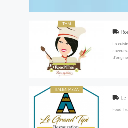
THAÏ
Ro
La cuisi
saveurs.
d'origine
ITALIEN PIZZA
Le 
Food Tru