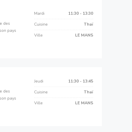
Mardi
11:30 - 13:30
ge des
Cuisine
Thaï
 son pays
Ville
LE MANS
Jeudi
11:30 - 13:45
ge des
Cuisine
Thaï
 son pays
Ville
LE MANS