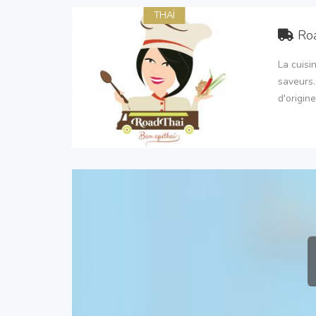
THAÏ
Ro
La cuisi
saveurs.
d'origine