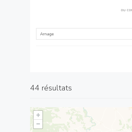
ou co
44 résultats
+
−