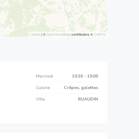
Leaflet
| ©
OpenStreetMap
contributors ©
CARTO
Mercredi
10:30 - 19:00
Cuisine
Crêpes, galettes
Ville
RUAUDIN