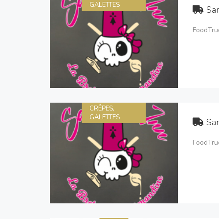
GALETTES
Sar
FoodTruc
CRÊPES,
GALETTES
Sar
FoodTruc