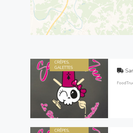
CRÊPES,
GALETTES
Sar
FoodTruc
CRÊPES,