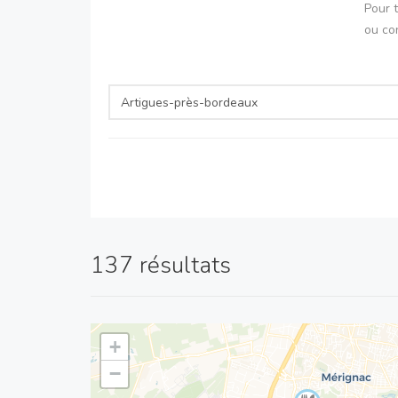
Pour 
ou co
137 résultats
+
−