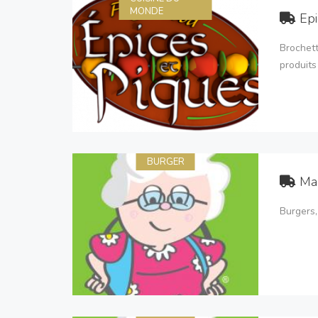
MONDE
Epi
Brochett
produits 
BURGER
Ma
Burgers,