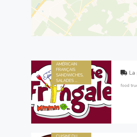
AMÉRICAIN
FRANÇAIS
La 
SANDWICHES,
SALADES ...
food tru
CUISINE DU