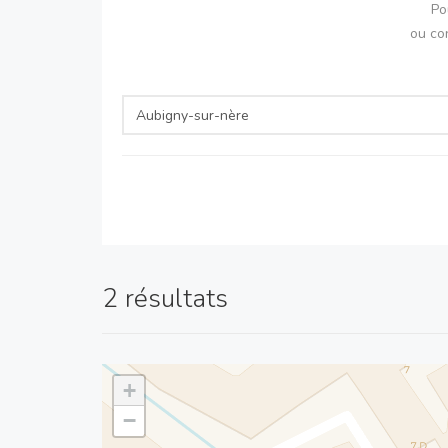
Po
ou co
2 résultats
+
−