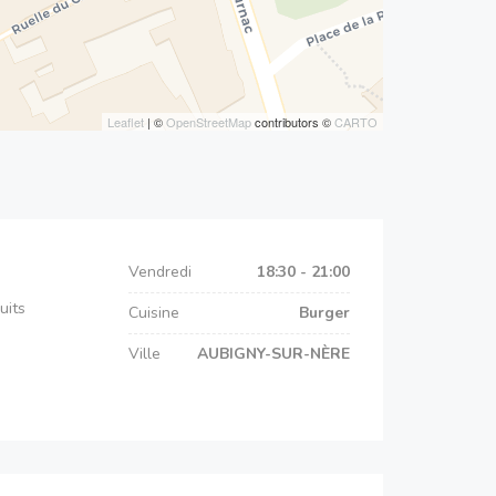
Leaflet
| ©
OpenStreetMap
contributors ©
CARTO
Vendredi
18:30 - 21:00
uits
Cuisine
Burger
Ville
AUBIGNY-SUR-NÈRE