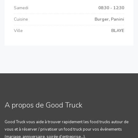
Samedi
08:30 - 12:30
Cuisine
Burger, Panini
Ville
BLAYE
A propos de Good Truck
Good Truck vous aide à trouver rapidement les food trucks autour de
vous et à réserver / privatiser un food truck pour vos événements
(mariage, anniversaire, soirée d’entreprise…).