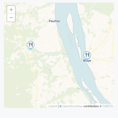
+
−
Leaflet
| ©
OpenStreetMap
contributors ©
CARTO