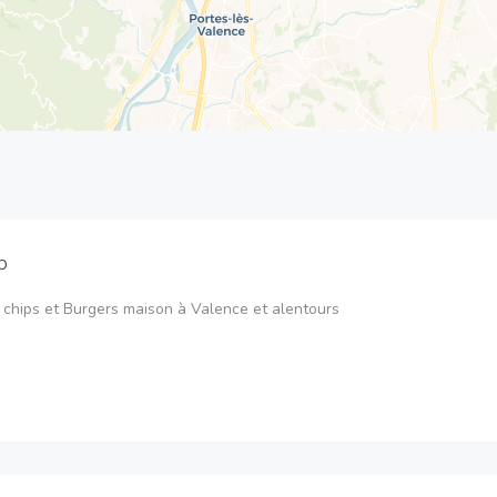
p
 chips et Burgers maison à Valence et alentours