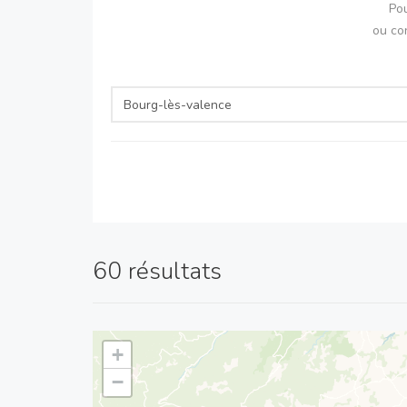
Pou
ou co
60 résultats
+
−