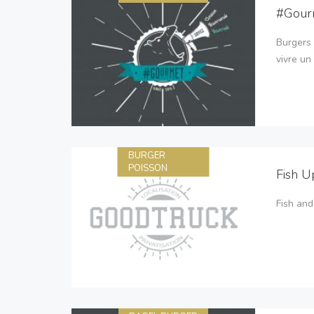
#Gour
Burgers 
vivre u
BURGER
POISSON
Fish U
Fish and