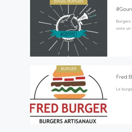
BAGEL BURGER
#Gour
Burgers 
vivre u
BURGER
Fred B
Le burge