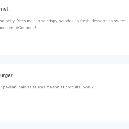
met
so tasty, frites maison so crispy, salades so fresh, desserts so sweet..
n moment #Gourmet !
urger
r paysan, pain et sauces maison et produits locaux