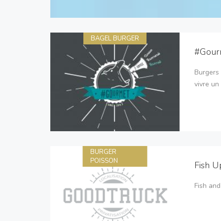
BAGEL BURGER
#Gour
Burgers 
vivre u
BURGER
POISSON
Fish U
Fish and