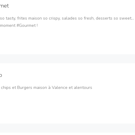
met
so tasty, frites maison so crispy, salades so fresh, desserts so sweet..
n moment #Gourmet !
p
 chips et Burgers maison à Valence et alentours