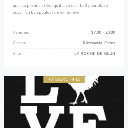
quoi se pavaner, c'est qu'il a ce qu'il faut pour plaire
aussi : un bon poulet fermier, le rêve.
Vendredi
17:00 - 20:00
Cuisine
Rôtisserie, Frites
Ville
LA ROCHE-DE-GLUN
RÔTISSERIE FRITES