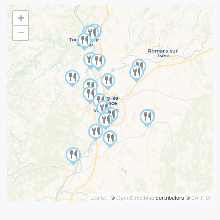
+
−
Leaflet
| ©
OpenStreetMap
contributors ©
CARTO