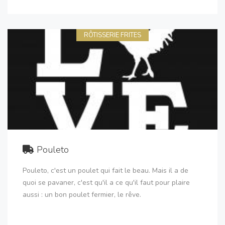
RÔTISSERIE FRITES
Pouleto
Pouleto, c'est un poulet qui fait le beau. Mais il a de
quoi se pavaner, c'est qu'il a ce qu'il faut pour plaire
aussi : un bon poulet fermier, le rêve.