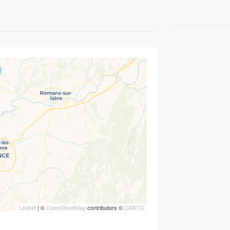
Leaflet
| ©
OpenStreetMap
contributors ©
CARTO