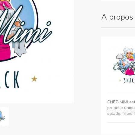
A propo
CHEZ-MIMI est
propose unique
salade, frites f