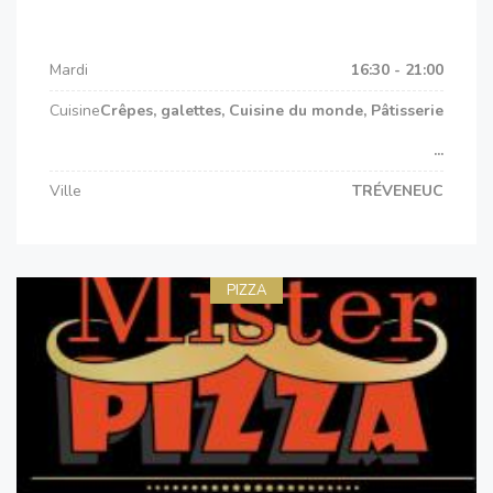
Mardi
16:30 - 21:00
Cuisine
Crêpes, galettes, Cuisine du monde, Pâtisserie
...
Ville
TRÉVENEUC
PIZZA