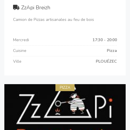
ZzApi Breizh
Camion de Pizzas artisanales au feu de bois
Mercredi
17:30 - 20:00
Cuisine
Pizza
Ville
PLOUÉZEC
PIZZA