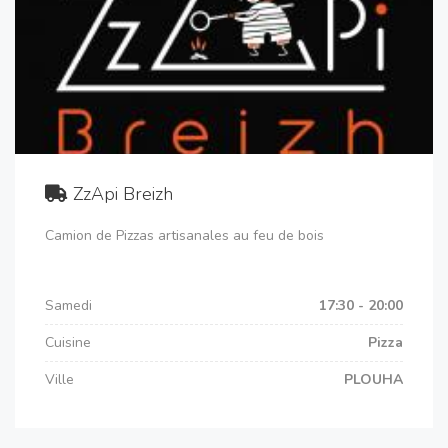
ZzApi Breizh
Camion de Pizzas artisanales au feu de bois
Samedi
17:30 - 20:00
Cuisine
Pizza
Ville
PLOUHA