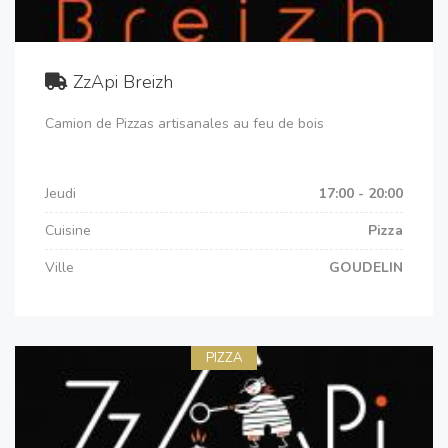
ZzApi Breizh
Camion de Pizzas artisanales au feu de bois
Jeudi
17:00 - 20:00
Cuisine
Pizza
Ville
GOUDELIN
PIZZA