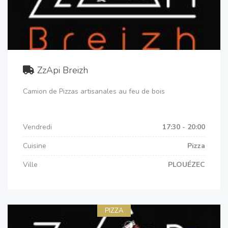
ZzApi Breizh
Camion de Pizzas artisanales au feu de bois
Vendredi
17:30 - 20:00
Cuisine
Pizza
Ville
PLOUÉZEC
PIZZA