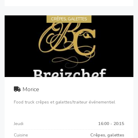
CRÊPES, GALETTES
Morice
Food truck crêpes et galettes/traiteur événementiel
Jeudi
16:00 - 20:15
Cuisine
Crêpes, galettes