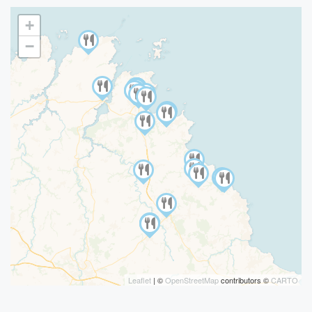
+
−
Leaflet
| ©
OpenStreetMap
contributors ©
CARTO