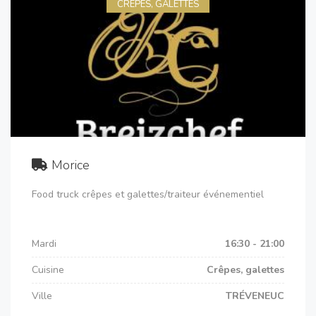
CRÊPES, GALETTES
Morice
Food truck crêpes et galettes/traiteur événementiel
Mardi
16:30 - 21:00
Cuisine
Crêpes, galettes
Ville
TRÉVENEUC