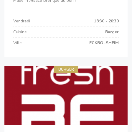
Made in Alsace Bref que du bon !
Vendredi
18:30 - 20:30
Cuisine
Burger
Ville
ECKBOLSHEIM
BURGER