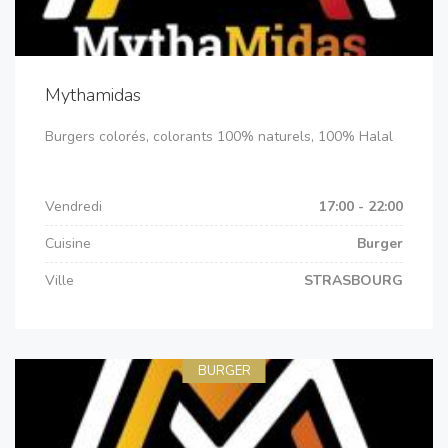
Mythamidas
Burgers colorés, colorants 100% naturels, 100% Halal
Vendredi
17:00 - 22:00
Cuisine
Burger
Ville
STRASBOURG
BURGER