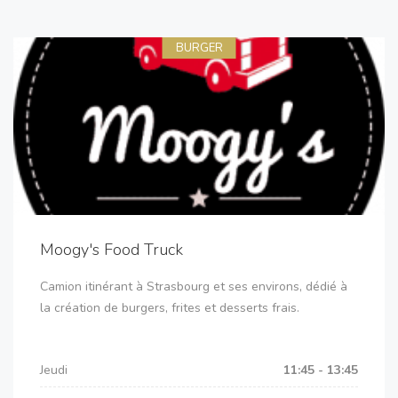
BURGER
Moogy's Food Truck
Camion itinérant à Strasbourg et ses environs, dédié à
la création de burgers, frites et desserts frais.
Jeudi
11:45 - 13:45