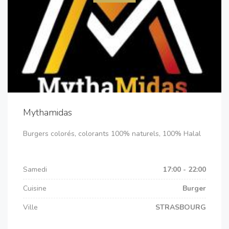
Mythamidas
Burgers colorés, colorants 100% naturels, 100% Halal
Samedi
17:00 - 22:00
Cuisine
Burger
Ville
STRASBOURG