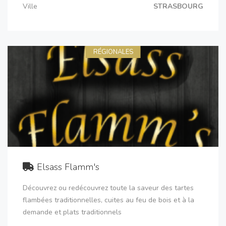
Ville
STRASBOURG
RÉGIONALES
Elsass Flamm's
Découvrez ou redécouvrez toute la saveur des tartes
flambées traditionnelles, cuites au feu de bois et à la
demande et plats traditionnels