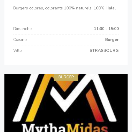
Burgers colorés, colorants 100% naturels, 100% Halal
Dimanche
11:00 - 15:00
Cuisine
Burger
Ville
STRASBOURG
BURGER