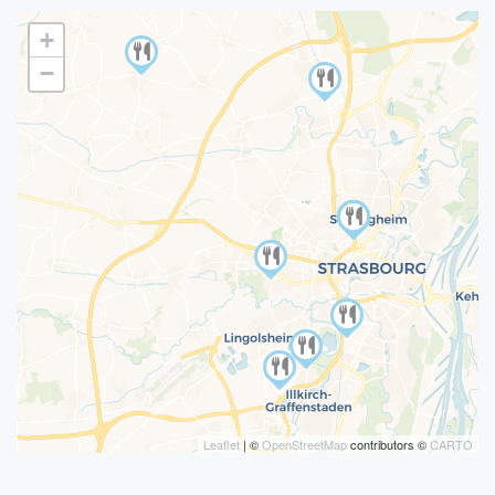
+
−
Leaflet
| ©
OpenStreetMap
contributors ©
CARTO