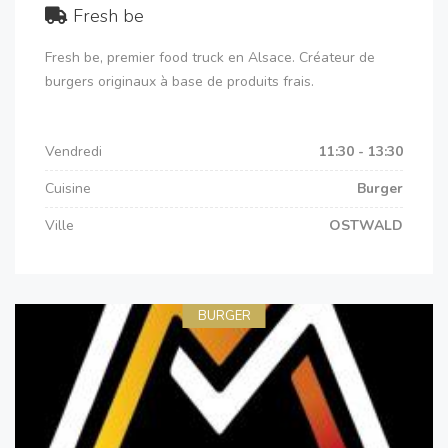
Fresh be
Fresh be, premier food truck en Alsace. Créateur de
burgers originaux à base de produits frais.
Vendredi
11:30 - 13:30
Cuisine
Burger
Ville
OSTWALD
BURGER