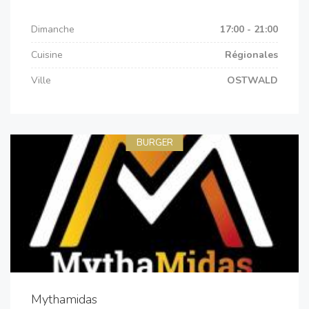
Dimanche
17:00 - 21:00
Cuisine
Régionales
Ville
OSTWALD
BURGER
Mythamidas