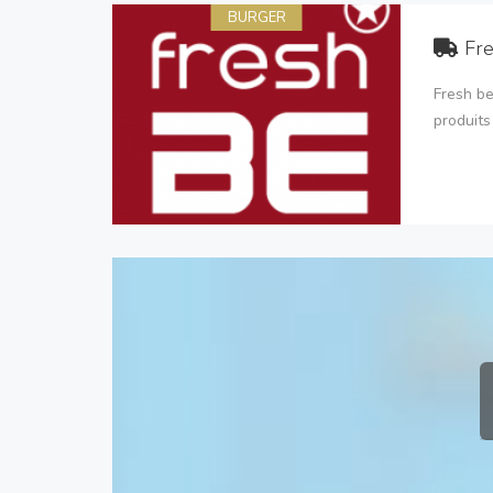
BURGER
Fr
Fresh be
produits 