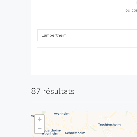
ou co
87 résultats
+
−