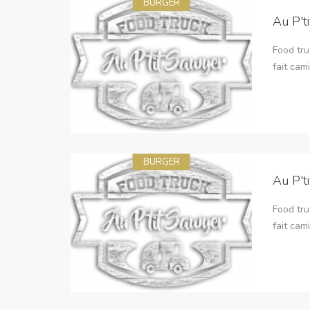
BURGER
Au P't
Food tru
fait cam
BURGER
Au P't
Food tru
fait cam