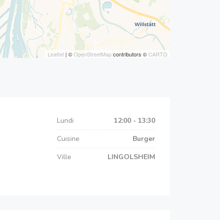
Leaflet
| ©
OpenStreetMap
contributors ©
CARTO
Lundi
12:00 - 13:30
Cuisine
Burger
Ville
LINGOLSHEIM