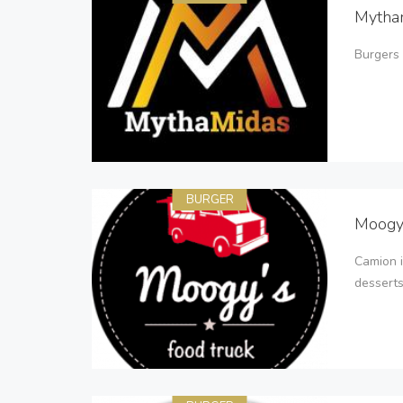
Mytha
Burgers 
BURGER
Moogy'
Camion i
desserts 