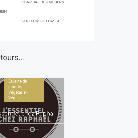
CHAMBRE DES MÉTIERS
HEIM
SENTEURS DU PASSÉ
ours...
Cuisine du
monde,
Végétarien,
Végan ...
L'essentiel chez Raphaël