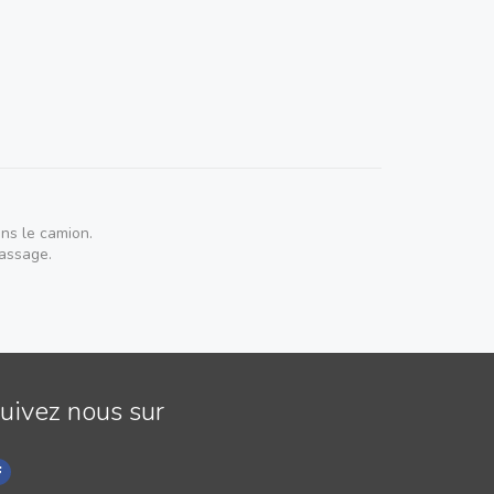
ns le camion.
passage.
uivez nous sur