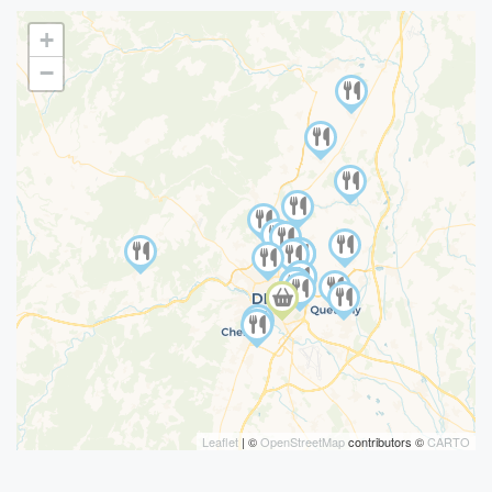
+
−
Leaflet
| ©
OpenStreetMap
contributors ©
CARTO