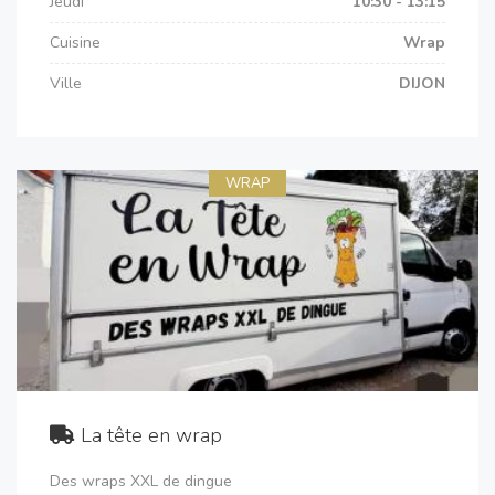
Jeudi
10:30 - 13:15
Cuisine
Wrap
Ville
DIJON
WRAP
La tête en wrap
Des wraps XXL de dingue