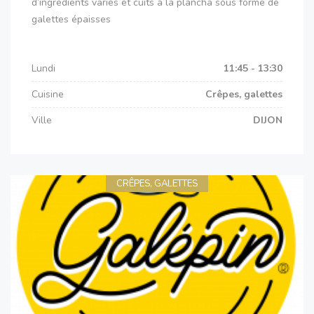
d’ingrédients variés et cuits à la plancha sous forme de
galettes épaisses
Lundi
11:45 - 13:30
Cuisine
Crêpes, galettes
Ville
DIJON
CRÊPES, GALETTES