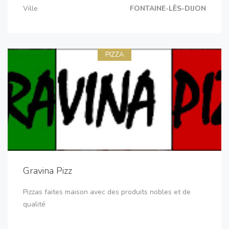
Ville
FONTAINE-LÈS-DIJON
PIZZA
Gravina Pizz
Pizzas faites maison avec des produits nobles et de
qualité