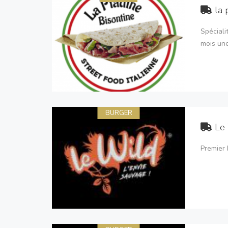
la 
Spéciali
mois une
BURGER
Le
Premier 