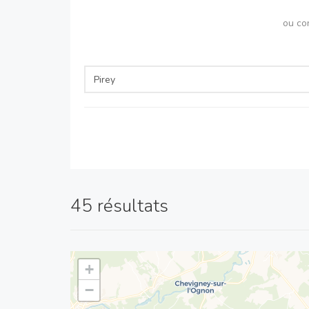
ou co
45 résultats
+
−