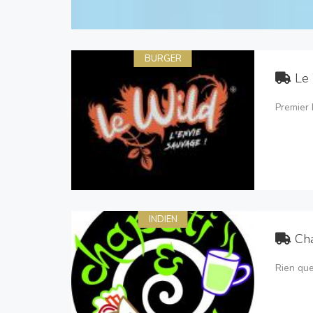
BURGER
Le
Premier 
INDIEN
Cha
Rien que