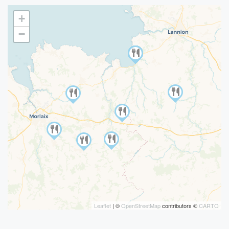
+
−
Leaflet
| ©
OpenStreetMap
contributors ©
CARTO