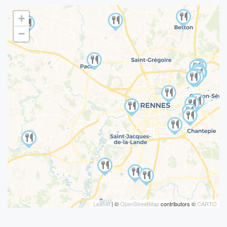
+
−
Leaflet
| ©
OpenStreetMap
contributors ©
CARTO