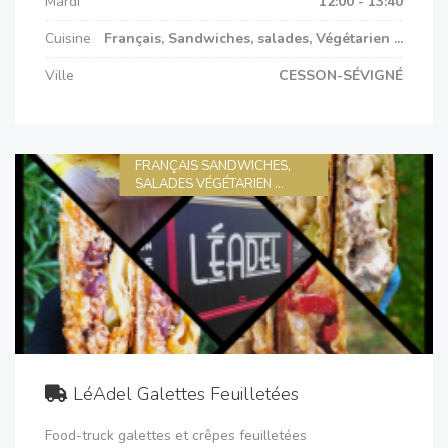
Mardi
12:00 - 13:40
Cuisine
Français, Sandwiches, salades, Végétarien ...
Ville
CESSON-SÉVIGNÉ
FRANÇAIS SANDWICHES,
SALADES VÉGÉTARIEN ...
LéAdel Galettes Feuilletées
Food-truck galettes et crêpes feuilletées