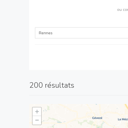
ou co
200 résultats
+
−