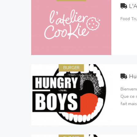
L'A
Food Tr
BURGER
Hu
Bienvenu
Que ce s
fait mai