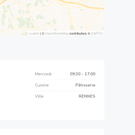
Leaflet
| ©
OpenStreetMap
contributors ©
CARTO
Mercredi
09:30 - 17:00
Cuisine
Pâtisserie
Ville
RENNES