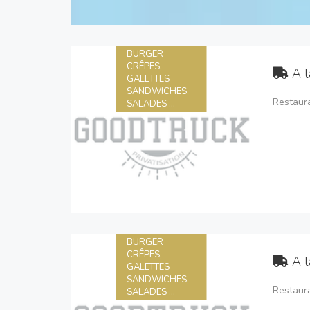
BURGER
CRÊPES,
A l
GALETTES
SANDWICHES,
Restaura
SALADES ...
BURGER
CRÊPES,
A l
GALETTES
SANDWICHES,
Restaura
SALADES ...