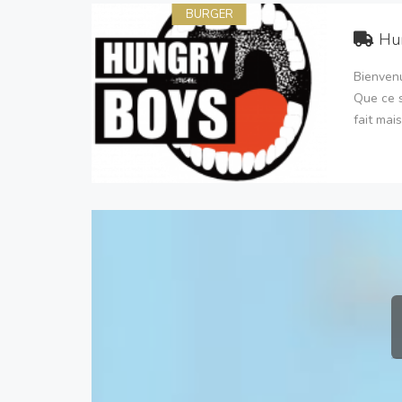
BURGER
Hu
Bienvenu
Que ce s
fait mai