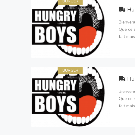
BURGER
Hu
Bienvenu
Que ce s
fait mai
BURGER
Hu
Bienvenu
Que ce s
fait mai