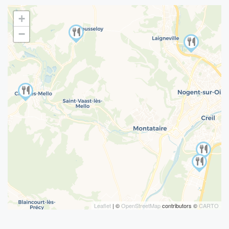
+
−
Leaflet
| ©
OpenStreetMap
contributors ©
CARTO