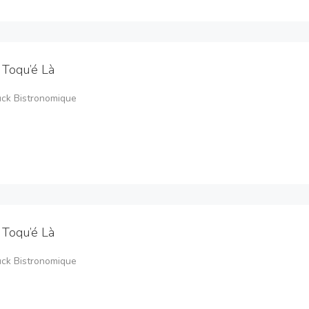
 Toqu’é Là
uck Bistronomique
 Toqu’é Là
uck Bistronomique