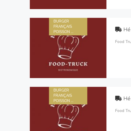
BURGER
FRANÇAIS
Hé
POISSON ...
Food Tr
BURGER
FRANÇAIS
Hé
POISSON ...
Food Tr