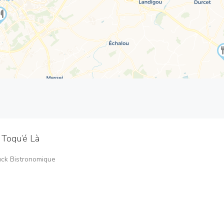
 Toqu’é Là
uck Bistronomique