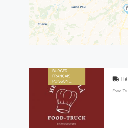
BURGER
FRANÇAIS
Hé
POISSON ...
Food Tr