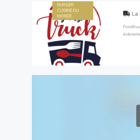
BURGER
CUISINE DU
La 
MONDE
Foodtruc
évèneme