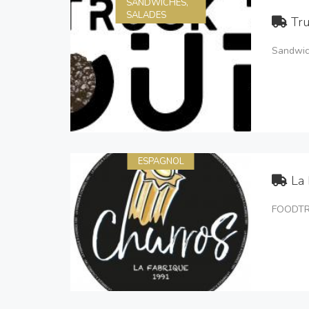
SANDWICHES,
SALADES
Tru
Sandwich
ESPAGNOL
La 
FOODT