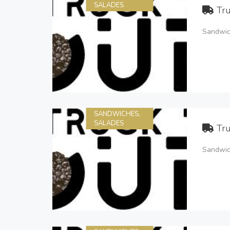
SALADES
Tru
Sandwich
SANDWICHES,
SALADES
Tru
Sandwich