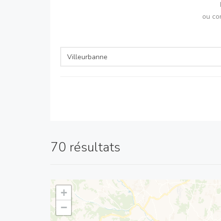
ou co
70 résultats
+
−