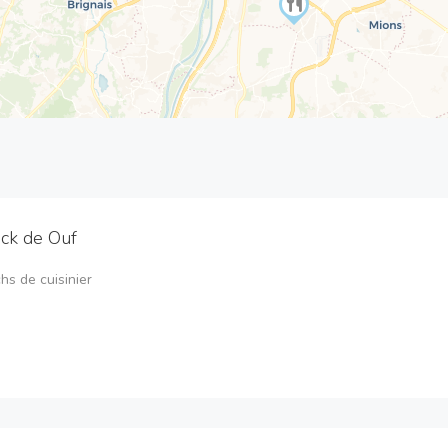
ck de Ouf
s de cuisinier