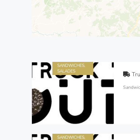
SANDWICHES,
SALADES
Tru
Sandwich
SANDWICHES,