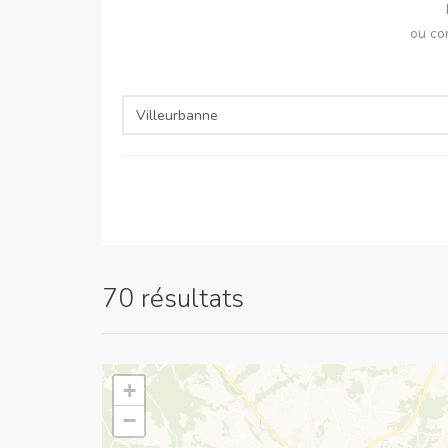
ou co
70 résultats
+
−