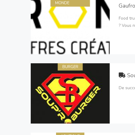
MONDE
Gaufr
Food tru
? Vous n
BURGER
So
De succu