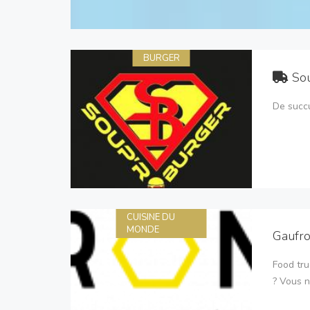
BURGER
So
De succu
CUISINE DU
MONDE
Gaufr
Food tru
? Vous n