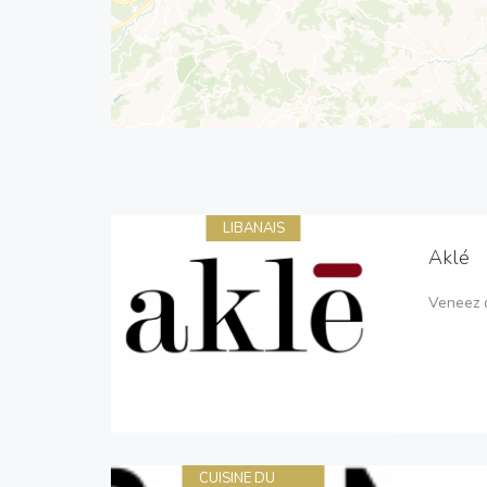
LIBANAIS
Aklé
Veneez d
CUISINE DU