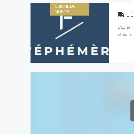
CUISINE DU
MONDE
L'
L'Éphémè
élaborer