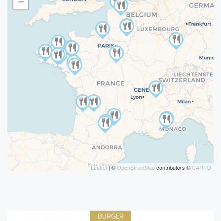
−
Leaflet
| ©
OpenStreetMap
contributors ©
CARTO
BURGER