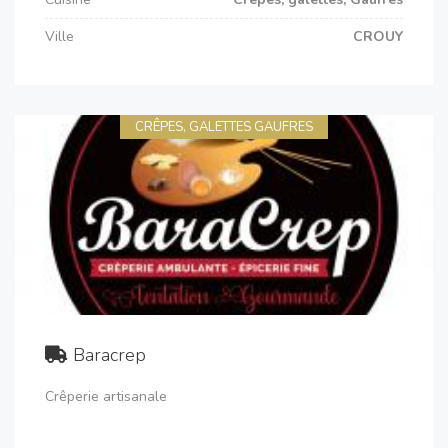
Ville
CROUY
CRÊPES, GALETTES GAUFRES
Baracrep
Crêperie artisanale