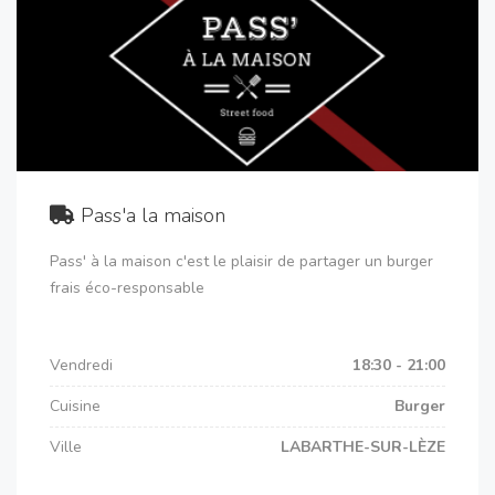
Pass'a la maison
Pass' à la maison c'est le plaisir de partager un burger
frais éco-responsable
Vendredi
18:30 - 21:00
Cuisine
Burger
Ville
LABARTHE-SUR-LÈZE