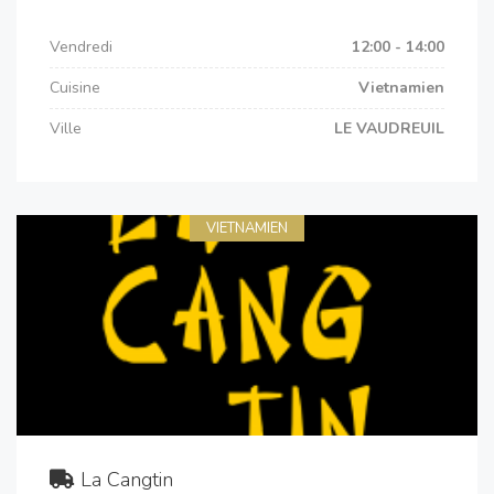
Vendredi
12:00 - 14:00
Cuisine
Vietnamien
Ville
LE VAUDREUIL
VIETNAMIEN
La Cangtin