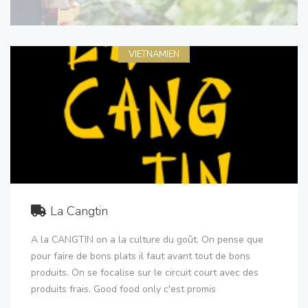
VIETNAMIEN
La Cangtin
A la CANGTIN on a la culture du goût. On pense que
pour faire de bons plats il faut avant tout de bons
produits. On se focalise sur le circuit court avec des
produits frais. Good food only c'est promis