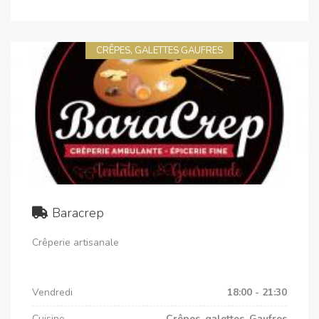
CRÊPES, GALETTES GAUFRES
Baracrep
Crêperie artisanale
Vendredi
18:00 - 21:30
Cuisine
Crêpes, galettes, Gaufres