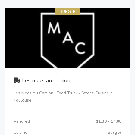
BURGER
Les mecs au camion
Les Mecs Au Camion : Food Truck / Street-Cuisine à
Toulouse
Vendredi
11:30 - 14:00
Cuisine
Burger