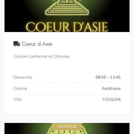
Coeur d Asie
Cuisine Laotienne et Chinoise
Dimanche
08:30 - 12:45
Cuisine
Asiatique
Ville
COULON
ASIATIQUE