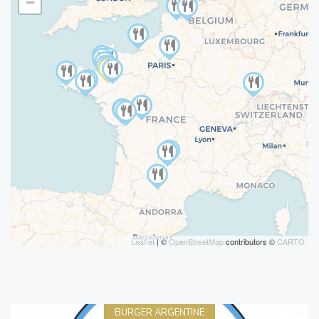
−
Leaflet
| ©
OpenStreetMap
contributors ©
CARTO
BURGER ARGENTINE