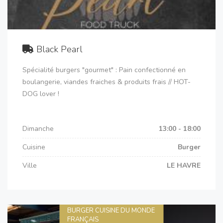
Black Pearl
Spécialité burgers "gourmet" : Pain confectionné en
boulangerie, viandes fraiches & produits frais // HOT-
DOG lover !
Dimanche
13:00 - 18:00
Cuisine
Burger
Ville
LE HAVRE
BURGER CUISINE DU MONDE
FRANÇAIS