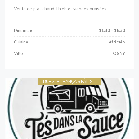
Vente de plat chaud Thieb et viandes braisées
Dimanche
11:30 - 18:30
Cuisine
Africain
Ville
OSNY
BURGER FRANÇAIS PÂTES ...