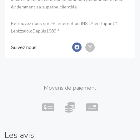
évidemment sa superbe clientèle.
Retrouvez nous sur FB, internet ou INSTA en tapant "
LepizzaioloDepuis1989 "
Suivez nous:
A très vite!
Moyens de paiement
Les avis