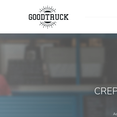
CREP
Ac