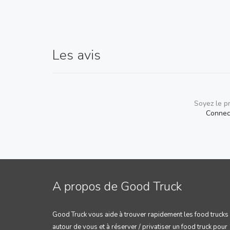
Les avis
Soyez le p
Connec
A propos de Good Truck
Good Truck vous aide à trouver rapidement les food trucks
autour de vous et à réserver / privatiser un food truck pour