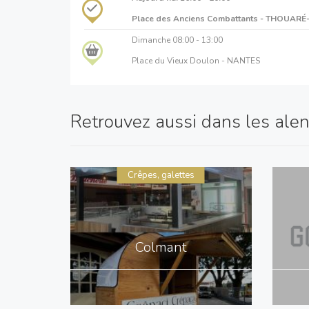
Place des Anciens Combattants - THOUARÉ
Dimanche
08:00 - 13:00
Place du Vieux Doulon - NANTES
Retrouvez aussi dans les alent
Crêpes, galettes
Colmant