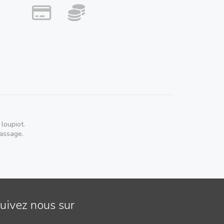
a biere fait maison avec de la bière de la Riboterie
n 27cm)
omate, jambon , champignons, mozzarella fior di
base tomate, gorgonzola, chèvre, emmental et
ate.
e tomate, spianata, oignons caramélisés,
 di late
loupiot.
passage.
 jour 12€
 courgette : base crème pesto, courgette rôti au
mozzarella fior di late et courgette jaune)
uivez nous sur
vènements d'autre menu peuvent se rajouter a la