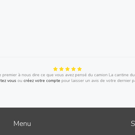
Pâte pizza à l
10 € ( enviro
Reine : base t
late
4 fromages : 
mozza fior di l
Spianata : bas
mozzarella fior
e premier à nous dire ce que vous avez pensé du camion La cantine du 
tez vous
ou
créez votre compte
pour laisser un avis de votre dernier 
La spéciale du
( Exemple : la
four, jambon, 
Menu
S
Suivant les é
carte comme: