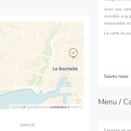
Avec une cart
revisités a la
empanadas et d
La carte du jo
Suivez nous:
Menu / C
Leaflet
| ©
OpenStreetMap
contributors ©
CARTO
MARCHÉ
Exemple de me