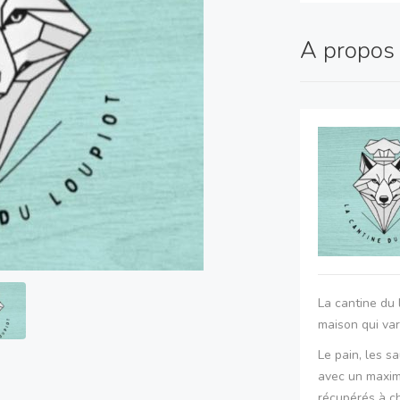
A propo
La cantine du 
maison qui var
Le pain, les s
avec un maxim
récupérés à c