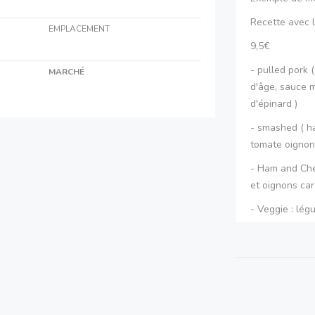
Recette avec 
EMPLACEMENT
9,5€
- pulled pork 
MARCHÉ
d'âge, sauce m
d'épinard )
- smashed ( h
tomate oignon 
- Ham and Che
et oignons ca
- Veggie : lég
tomate , oign
Frites maison 
Menu sur un jo