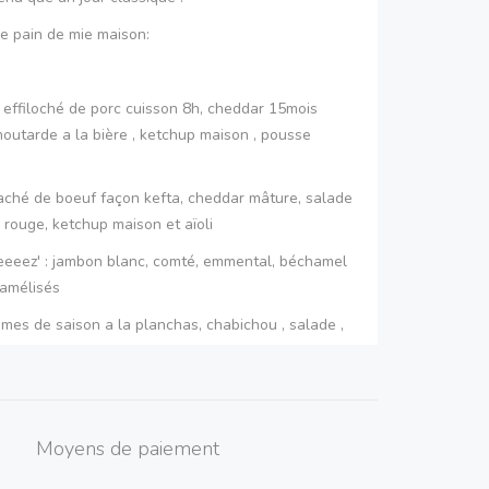
le pain de mie maison:
( effiloché de porc cuisson 8h, cheddar 15mois
outarde a la bière , ketchup maison , pousse
aché de boeuf façon kefta, cheddar mâture, salade
rouge, ketchup maison et aïoli
eeez' : jambon blanc, comté, emmental, béchamel
ramélisés
umes de saison a la planchas, chabichou , salade ,
on, ketchup maison et mayonnaise.
: 3.5€
Moyens de paiement
ur pizza :