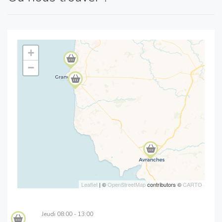
+
−
Leaflet
| ©
OpenStreetMap
contributors ©
CARTO
Jeudi
08:00 - 13:00