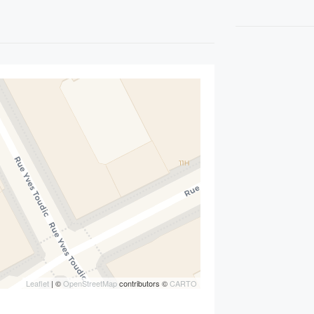
Leaflet
| ©
OpenStreetMap
contributors ©
CARTO