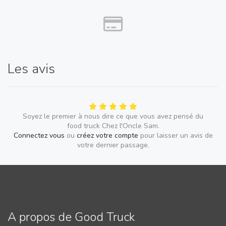
pommes poêlées (maison) 3 €
caramel au beurre salé (maison) 3 €
crème de citron à la bretonne (maison) 3 €
Les avis
Soyez le premier à nous dire ce que vous avez pensé du
food truck Chez l'Oncle Sam.
Connectez vous
ou
créez votre compte
pour laisser un avis de
votre dernier passage.
A propos de Good Truck