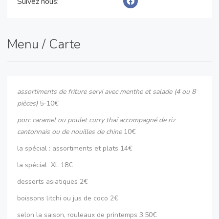
Suivez nous:
Cependant, grâce à votre soutien, nous élargissons notre
offre avec notre food truck, offrant ainsi nos saveurs
uniques à un public plus large. Venez découvrir notre food
Menu / Carte
truck, symbole de notre engagement et de notre lien
privilégié avec nos clients sur les marchés depuis des
années. Bienvenue chez Cœur d'Asie, une invitation au
voyage culinaire et humain !
assortiments de friture servi avec menthe et salade (4 ou 8
pièces)
5-10€
porc caramel ou poulet curry thaï accompagné de riz
cantonnais ou de nouilles de chine
10€
la spécial : assortiments et plats 14€
la spécial XL 18€
desserts asiatiques 2€
boissons litchi ou jus de coco 2€
selon la saison, rouleaux de printemps 3.50€