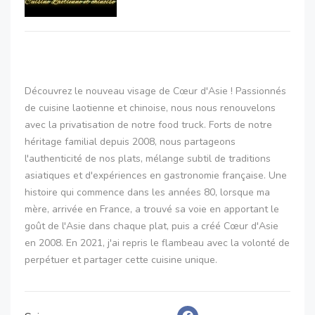
Découvrez le nouveau visage de Cœur d'Asie ! Passionnés
de cuisine laotienne et chinoise, nous nous renouvelons
avec la privatisation de notre food truck. Forts de notre
héritage familial depuis 2008, nous partageons
l'authenticité de nos plats, mélange subtil de traditions
asiatiques et d'expériences en gastronomie française. Une
histoire qui commence dans les années 80, lorsque ma
mère, arrivée en France, a trouvé sa voie en apportant le
goût de l'Asie dans chaque plat, puis a créé Cœur d'Asie
en 2008. En 2021, j'ai repris le flambeau avec la volonté de
perpétuer et partager cette cuisine unique.
Chez Cœur d'Asie, nous changeons rien à nos marchés
hebdomadaires, continuant à servir nos clients fidèles.