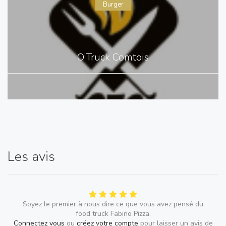
Burger
O’Truck Comtois
Les avis
Soyez le premier à nous dire ce que vous avez pensé du
food truck Fabino Pizza.
Connectez vous
ou
créez votre compte
pour laisser un avis de