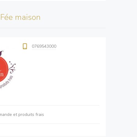
s
Fée maison
0769543000
mande et produits frais