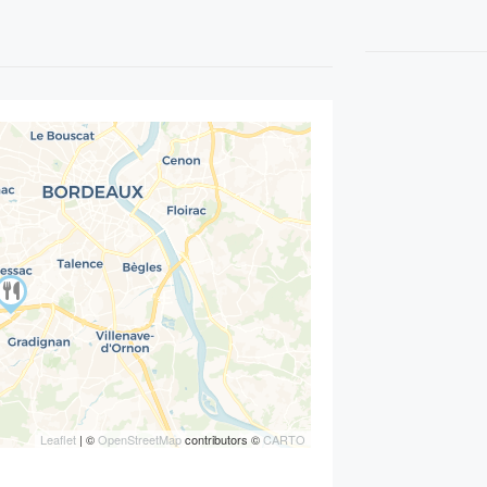
Leaflet
| ©
OpenStreetMap
contributors ©
CARTO