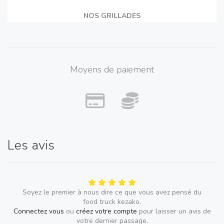
NOS GRILLADES
Brochettes kankan poulet ou boeuf 1.5€
Dibi poulet 13€
Dibi Agneau 14€
Moyens de paiement
SUPPLEMENTS
Riz 2€
Banane plantain 3.5€
Les avis
JUS MAISON
Bissap, Tamarin, Gingembre, Bouye 3€
Soyez le premier à nous dire ce que vous avez pensé du
food truck kezako.
Connectez vous
ou
créez votre compte
pour laisser un avis de
votre dernier passage.