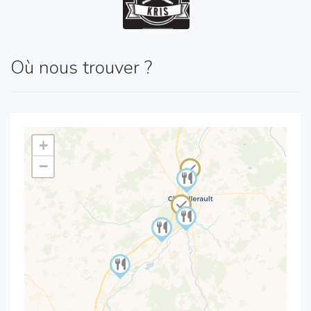
Où nous trouver ?
+
−