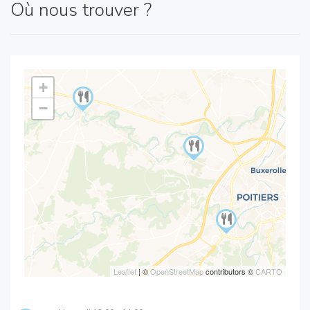
Où nous trouver ?
+
−
Leaflet
| ©
OpenStreetMap
contributors ©
CARTO