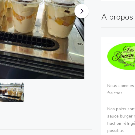
A propo
Nous sommes s
fraiches.
Nos pains sont
sauce burger 
hachoir réfri
possible.