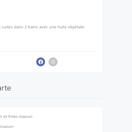
t cuites dans 2 bains avec une huile végétale.
nons essentiellement au gaz, juste 1500w pour les
, hotte.
arte
s aussi une alternative en burger végétarien.
n et frites maison
s maison