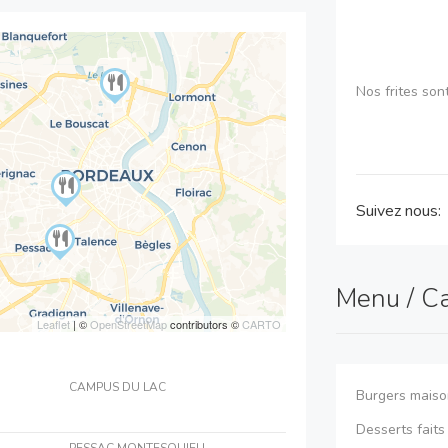
Nos frites son
Nous fonction
Suivez nous:
frigos, hachoir
Menu / C
Leaflet
| ©
OpenStreetMap
contributors ©
CARTO
Nous proposon
CAMPUS DU LAC
Burgers maiso
Desserts fait
PESSAC MONTESQUIEU