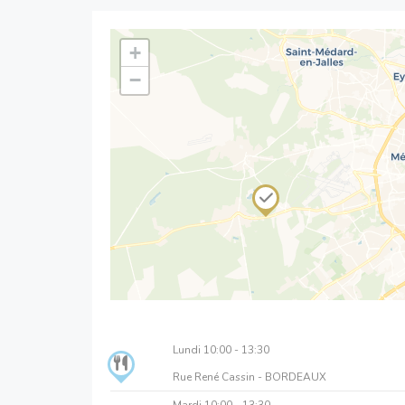
+
−
Lundi
10:00 - 13:30
Rue René Cassin - BORDEAUX
Mardi
10:00 - 13:30