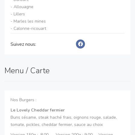
- Allouagne
- Lillers
- Marles les mines
- Calonne-ricouart
- Pernes
- Ferfay
Suivez nous:
- Floringhem
- Ames
- Ecquedecques
Menu / Carte
- Camblain-chatelain
- Divion
- Lapugnoy
Nos Burgers :
Le Lovely Cheddar fermier
Buns sésame, steak haché frais, oignons rouge, salade,
tomate, pickles, cheddar fermier, sauce au choix
Version 150g : 8.00 Version 200g : 9.00 Version