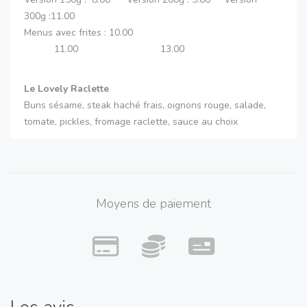
300g :11.00
Menus avec frites : 10.00
11.00 13.00
Le Lovely Raclette
Buns sésame, steak haché frais, oignons rouge, salade,
tomate, pickles, fromage raclette, sauce au choix
Version 150g : 8.50 Version 200g : 9.50 Version
300g : 11.50
Menus avec frites : 10.50
11.50 13.50
Moyens de paiement
Le Lovely Tomme de St Omer aux fleurs
Buns sésame, steak haché frais, oignons rouge, salade,
tomate, pickles, Tomme de St Omer aux fleurs séchées,
sauce au choix
Version 150g : 11.50 Version 200g :12.50 Version