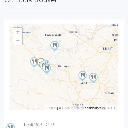
+
−
Leaflet
| ©
OpenStreetMap
contributors ©
CARTO
Lundi
18:45 - 21:45