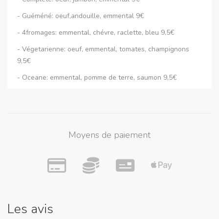
- Guéméné: oeuf,andouille, emmental 9€
- 4fromages: emmental, chévre, raclette, bleu 9,5€
- Végetarienne: oeuf, emmental, tomates, champignons
9,5€
- Oceane: emmental, pomme de terre, saumon 9,5€
- Londonienne: oeuf, bacon, pomme de terre, raclette 9,5€
- Fermiere : emmental, poulet, creme, ciboulette 9,5€
- Montagnarde : jambon de pays, raclette, pomme de terre,
Moyens de paiement
fromage a tratiflette 9,5€
Crepe:
- Sucre 3,5 €
Les avis
-Beurre sucre 4€