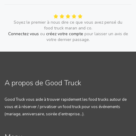
-Chocolat noir 4€
-Citron 4€
Soyez le premier à nous dire ce que vous avez pensé du
- Confiture 4€
food truck maran and co.
-Nutella 4€
Connectez vous
ou
créez votre compte
pour laisser un avis de
votre dernier passage.
-Creme de marron 4€
-Speculoos 4€
-Caramel beurre salé 4€
A propos de Good Truck
Boisson:
-Soda 2€
Good Truck vous aide à trouver rapidement les food trucks autour de
- Eau plate/ Eau gazeuse 2€
vous et à réserver / privatiser un food truck pour vos événements
(mariage, anniversaire, soirée d’entreprise…).
-Cidre pression 3€/ Biere pression 4€