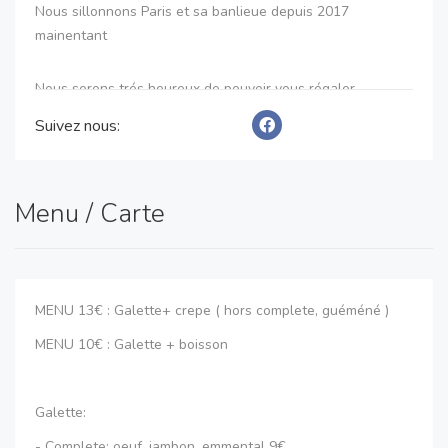
Nous sillonnons Paris et sa banlieue depuis 2017
mainentant
Nous serons trés heureux de pouvoir vous régaler
Suivez nous:
Kenavo,
Menu / Carte
L'equipe Maran & Co
MENU 13€ : Galette+ crepe ( hors complete, guéméné )
MENU 10€ : Galette + boisson
Galette:
- Complete: oeuf, jambon, emmental 9€