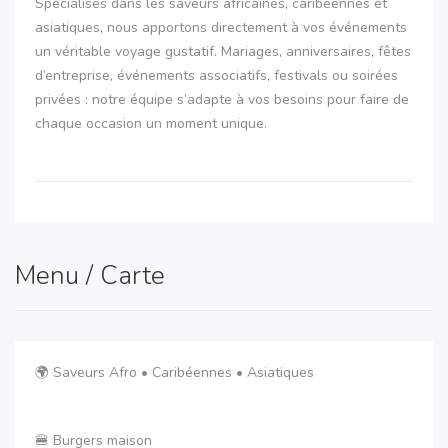
Spécialisés dans les saveurs africaines, caribéennes et
asiatiques, nous apportons directement à vos événements
un véritable voyage gustatif. Mariages, anniversaires, fêtes
d’entreprise, événements associatifs, festivals ou soirées
privées : notre équipe s’adapte à vos besoins pour faire de
chaque occasion un moment unique.
✨ Pourquoi choisir Mwakatshong Family ?
• Une cuisine authentique et généreuse.
• Des saveurs multiculturelles qui séduisent tous les
Menu / Carte
palais.
• Un service professionnel et convivial.
• Une formule clé en main pour vos événements.
🌍 Saveurs Afro • Caribéennes • Asiatiques
• Une expérience originale qui marque les esprits.
🍔 Burgers maison