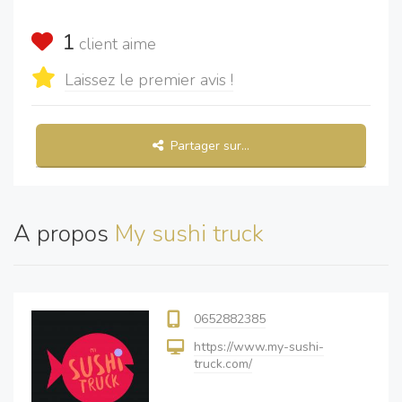
1
client aime
Laissez le premier avis !
Partager sur...
A propos
My sushi truck
0652882385
https://www.my-sushi-
truck.com/