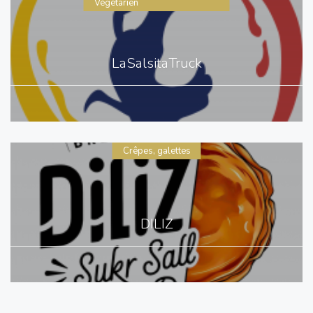
Végétarien
LaSalsitaTruck
Crêpes, galettes
DILIZ