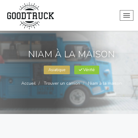
Toggl
NIAM À LA MAISON
Asiatique
Vérifié
Accueil
Trouver un camion
Niam à la maison