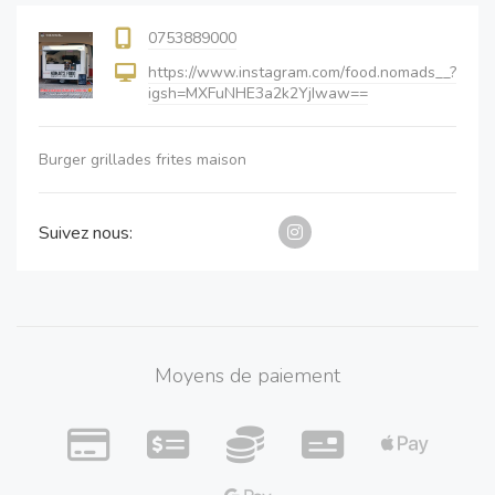
0753889000
https://www.instagram.com/food.nomads__?
igsh=MXFuNHE3a2k2YjIwaw==
Burger grillades frites maison
Suivez nous:
Moyens de paiement