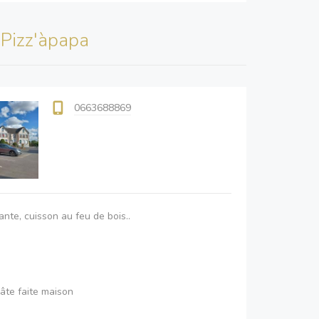
s
Pizz'àpapa
0663688869
ante, cuisson au feu de bois..
pâte faite maison