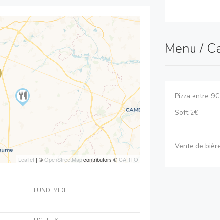
Menu / C
Pizza entre 9€
Soft 2€
Vente de bière
Leaflet
| ©
OpenStreetMap
contributors ©
CARTO
LUNDI MIDI
FICHEUX