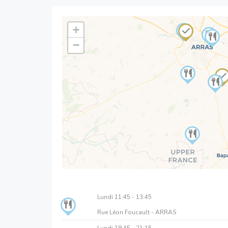
+
−
Lundi
11:45 - 13:45
Rue Léon Foucault - ARRAS
Lundi
18:45 - 21:15