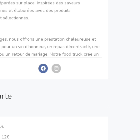
éparées sur place, inspirées des saveurs
nes et élaborées avec des produits
 sélectionnés.
ages, nous offrons une prestation chaleureuse et
le pour un vin d’honneur, un repas décontracté, une
 ou un retour de mariage. Notre food truck crée un
nt de convivialité autour de pizzas cuites à la
éciées par toutes les générations.
r une touche d’originalité supplémentaire, nous
arte
ment proposer un espace fléchettes, favorisant
t les moments de détente entre les invités.
11€
 est de contribuer à la réussite de votre événement
e expérience gourmande, authentique et
: 12€