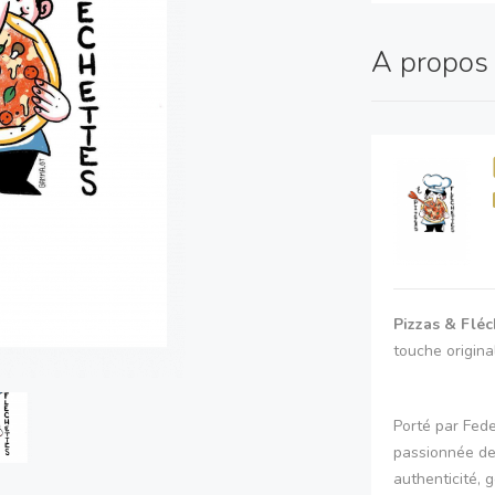
A propo
Pizzas & Fléc
touche origina
Porté par Fede
passionnée de 
authenticité,