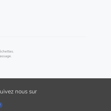
 4€
ocolat : 4€
échettes.
passage.
uivez nous sur