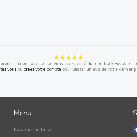
Panna Cotta :
Fondant au Ch
 premier à nous dire ce que vous avez pensé du food truck Pizzas et Fl
tez vous
ou
créez votre compte
pour laisser un avis de votre dernier 
Menu
S
Trouver un food truck