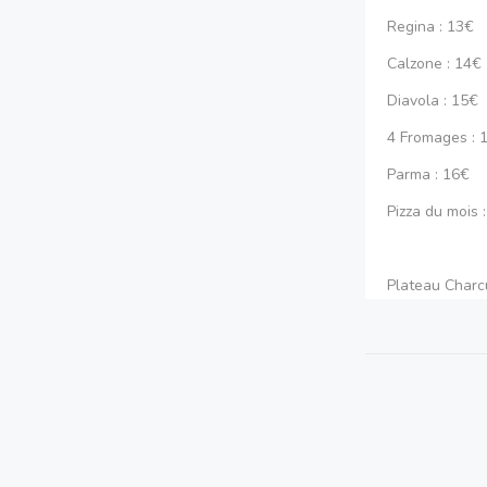
mémorable.
Regina : 13€
Calzone : 14€
Diavola : 15€
4 Fromages : 
Parma : 16€
Pizza du mois 
Plateau Charcu
Plateau Froma
Plateau Mixte 
Lasagna : 12€
Aubergine Par