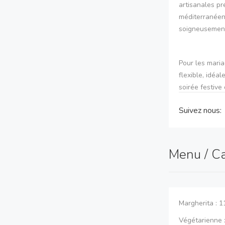
artisanales pr
méditerranéen
soigneusement
Pour les mari
flexible, idéa
soirée festive
véritable mome
Suivez nous:
demande, appr
Afin d’apporte
Menu / C
pouvons égale
les échanges e
Margherita : 
Notre priorité
en offrant un
Végétarienne 