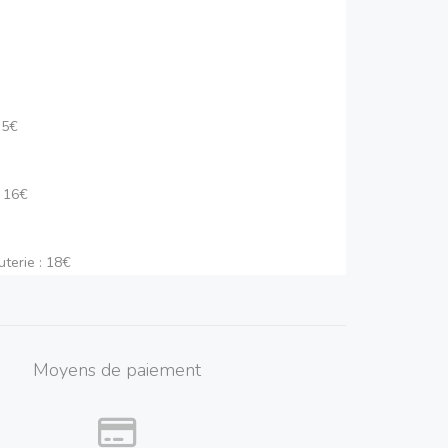
15€
: 16€
terie : 18€
ge : 15€
(charcuterie et fromage) : 20€
Moyens de paiement
migiana : 12€