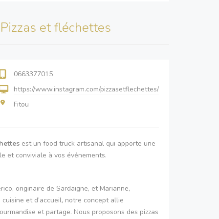
s
Pizzas et fléchettes
0663377015
https://www.instagram.com/pizzasetflechettes/
Fitou
hettes
est un food truck artisanal qui apporte une
le et conviviale à vos événements.
rico, originaire de Sardaigne, et Marianne,
cuisine et d’accueil, notre concept allie
 gourmandise et partage. Nous proposons des pizzas