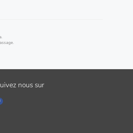
a.
passage.
uivez nous sur