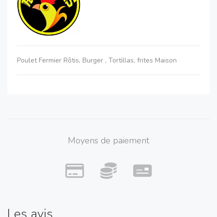
Poulet Fermier Rôtis, Burger , Tortillas, frites Maison
Moyens de paiement
Les avis